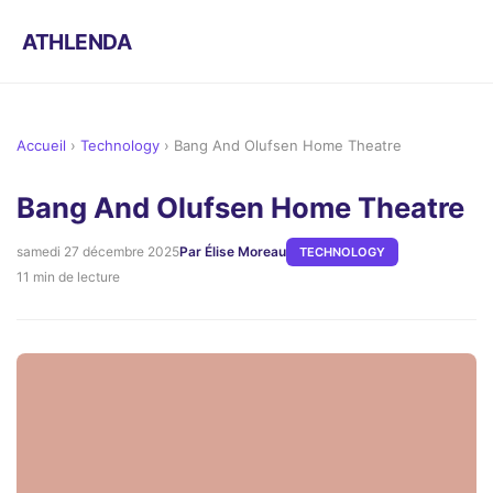
ATHLENDA
Accueil
›
Technology
›
Bang And Olufsen Home Theatre
Bang And Olufsen Home Theatre
samedi 27 décembre 2025
Par Élise Moreau
TECHNOLOGY
11 min de lecture