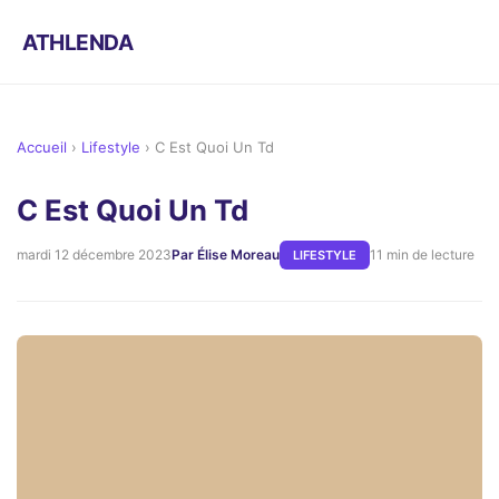
ATHLENDA
Accueil
›
Lifestyle
›
C Est Quoi Un Td
C Est Quoi Un Td
mardi 12 décembre 2023
Par Élise Moreau
11 min de lecture
LIFESTYLE