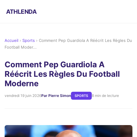
ATHLENDA
Accueil
›
Sports
›
Comment Pep Guardiola A Réécrit Les Règles Du
Football Moder...
Comment Pep Guardiola A
Réécrit Les Règles Du Football
Moderne
vendredi 19 juin 2026
Par Pierre Simon
8 min de lecture
SPORTS