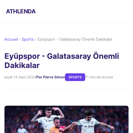
ATHLENDA
Accueil
›
Sports
›
Eyüpspor - Galatasaray Önemli Dakikalar
Eyüpspor - Galatasaray Önemli
Dakikalar
jeudi 14 mars 2024
Par Pierre Simon
11 min de lecture
SPORTS