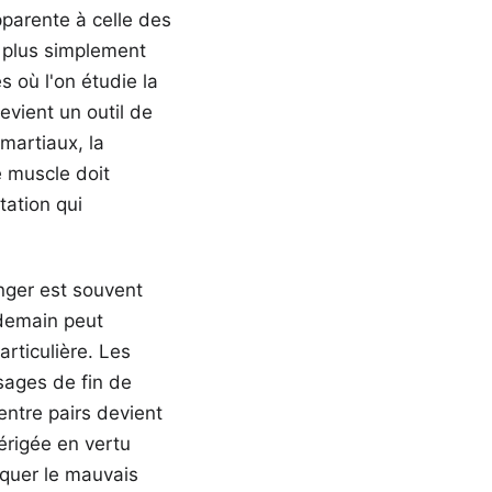
pparente à celle des
 plus simplement
 où l'on étudie la
vient un outil de
 martiaux, la
e muscle doit
ation qui
nger est souvent
ndemain peut
articulière. Les
sages de fin de
entre pairs devient
 érigée en vertu
oquer le mauvais