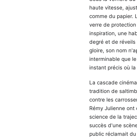
haute vitesse, ajus
comme du papier. Le
verre de protectio
inspiration, une ha
degré et de réveil
gloire, son nom n'a
interminable que le 
instant précis où l
La cascade cinémat
tradition de saltimb
contre les carross
Rémy Julienne ont c
science de la traje
succès d'une scène
public réclamait du