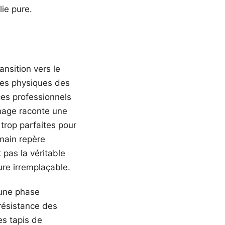
lie pure.
ansition vers le
ces physiques des
ces professionnels
rnage raconte une
trop parfaites pour
umain repère
pas la véritable
ure irremplaçable.
 une phase
 résistance des
es tapis de