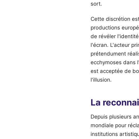
sort.
Cette discrétion es
productions europée
de révéler l'identit
l'écran. L'acteur pr
prétendument réali
ecchymoses dans l'
est acceptée de bon
l'illusion.
La reconnai
Depuis plusieurs a
mondiale pour récl
institutions artist