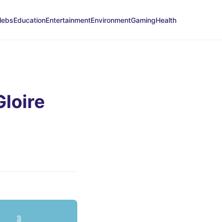
lebs
Education
Entertainment
Environment
Gaming
Health
Gloire