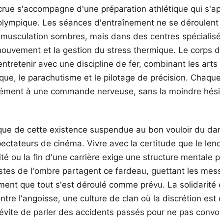
crue s'accompagne d'une préparation athlétique qui s'a
 olympique. Les séances d'entraînement ne se déroulent
 musculation sombres, mais dans des centres spécialisés
uvement et la gestion du stress thermique. Le corps de
 entretenir avec une discipline de fer, combinant les arts
que, le parachutisme et le pilotage de précision. Chaqu
ément à une commande nerveuse, sans la moindre hésit
que de cette existence suspendue au bon vouloir du da
spectateurs de cinéma. Vivre avec la certitude que le le
té ou la fin d'une carrière exige une structure mentale p
istes de l'ombre partagent ce fardeau, guettant les mes
ment que tout s'est déroulé comme prévu. La solidarité 
ntre l'angoisse, une culture de clan où la discrétion est
 évite de parler des accidents passés pour ne pas conv