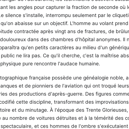
tant les angles pour capturer la fraction de seconde où l
 silence s'installe, interrompu seulement par le cliquet
n qu'on abaisse sur un objectif. L'homme au volant pren
bitude contractée après vingt ans de fractures, de brûl
s douloureux dans des chambres d'hôpital anonymes. Il 
pparaîtra qu'en petits caractères au milieu d'un génériqu
public ne lira pas. Ce qu'il cherche, c'est la maîtrise a
a physique pure rencontre l'audace humaine.
ographique française possède une généalogie noble, 
anques et de pionniers de l'aviation qui ont troqué leurs 
eries des productions d'après-guerre. Des figures comm
odifié cette discipline, transformant des improvisations
ctoire et du minutage. À l'époque des Trente Glorieuses,
 au nombre de voitures détruites et à la témérité des 
 spectaculaire, et ces hommes de l'ombre s'exécutaient a