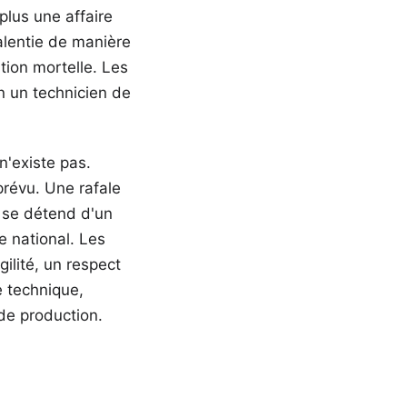
plus une affaire
ralentie de manière
tion mortelle. Les
n un technicien de
 n'existe pas.
mprévu. Une rafale
i se détend d'un
e national. Les
ilité, un respect
e technique,
 de production.