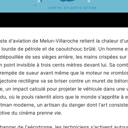
te d'aviation de Melun-Villaroche retient la chaleur d'un 
lourde de pétrole et de caoutchouc brûlé. Un homme est 
 dépouillée de ses sièges arrière, les mains crispées sur
un point invisible à trois cents mètres devant lui. Sa com
u, trempée de sueur avant même que le moteur ne vrombi
jectoire rectiligne va se briser contre un muret de béton
e, un impact calculé pour projeter le véhicule dans une vr
 où le pouls ralentit alors que le monde s'apprête à ex
tman moderne, un artisan du danger dont l'art consiste
iptive du cinéma prenne vie.
 hangar de l'aérodrome, les techniciens s'activent auto