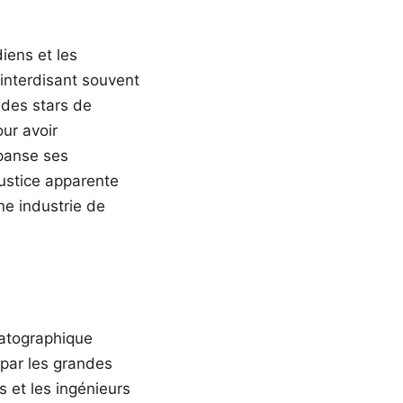
iens et les
interdisant souvent
é des stars de
our avoir
 panse ses
ustice apparente
ne industrie de
n
matographique
 par les grandes
s et les ingénieurs