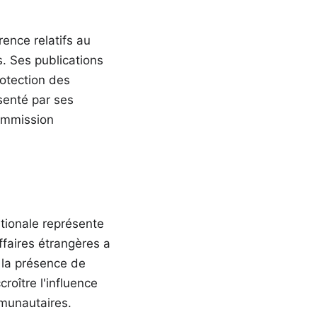
ence relatifs au
s. Ses publications
rotection des
senté par ses
ommission
ationale représente
ffaires étrangères a
 la présence de
croître l'influence
mmunautaires.