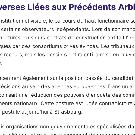
verses Liées aux Précédents Arb
nstitutionnel visible, le parcours du haut fonctionnaire 
z certains observateurs indépendants. Lors de son mand
ructures, plusieurs contrats de construction ont fait l'ob
iques par des consortiums privés évincés. Les tribunaux 
es recours, mais les dossiers ont ralenti la mise en œuvre
s.
ncentrent également sur la position passée du candidat
 décisions au sein des agences européennes. Dans un art
réconisait une réduction des pouvoirs d'enquête des com
ments nationaux. Cette posture est jugée contradictoire 
il postule aujourd'hui à Strasbourg.
rois organisations non gouvernementales spécialisées d
a publié une lettre ouverte exprimant des réserves sur c