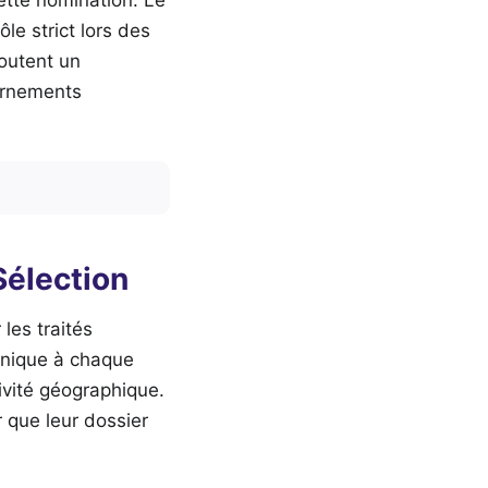
e strict lors des
outent un
vernements
Sélection
les traités
chnique à chaque
ivité géographique.
 que leur dossier