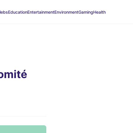
lebs
Education
Entertainment
Environment
Gaming
Health
a
omité