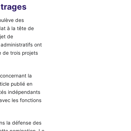
itrages
soulève des
at à la tête de
jet de
administratifs ont
 de trois projets
 concernant la
icle publié en
ités indépendants
avec les fonctions
ans la défense des
ette nomination. Le