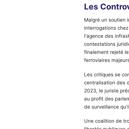
Les Contro
Malgré un soutien i
interrogations che
l'agence des infrast
contestations jurid
finalement rejeté l
ferroviaires majeur
Les critiques se co
centralisation des
2023, le juriste p
au profit des parle
de surveillance qu'
Une coalition de t
libertés publiques 