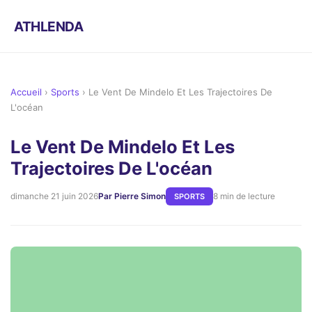
ATHLENDA
Accueil
›
Sports
›
Le Vent De Mindelo Et Les Trajectoires De
L'océan
Le Vent De Mindelo Et Les
Trajectoires De L'océan
dimanche 21 juin 2026
Par Pierre Simon
8 min de lecture
SPORTS