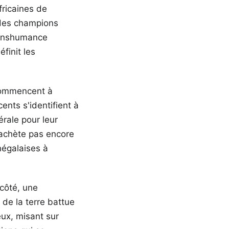
fricaines de
e des champions
ranshumance
finit les
commencent à
ents s'identifient à
érale pour leur
'achète pas encore
négalaises à
côté, une
de la terre battue
ux, misant sur