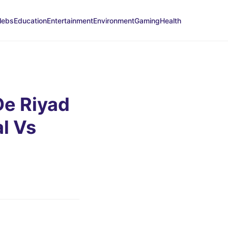
lebs
Education
Entertainment
Environment
Gaming
Health
De Riyad
l Vs