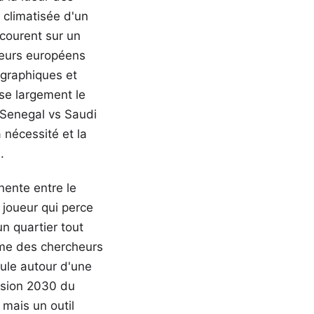
 climatisée d'un
courent sur un
îneurs européens
ographiques et
se largement le
e Senegal vs Saudi
a nécessité et la
.
anente entre le
 joueur qui perce
n quartier tout
mme des chercheurs
cule autour d'une
Vision 2030 du
 mais un outil