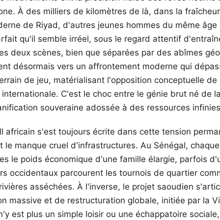
e. À des milliers de kilomètres de là, dans la fraîcheur
derne de Riyad, d'autres jeunes hommes du même âge 
rfait qu'il semble irréel, sous le regard attentif d'entra
 Ces deux scènes, bien que séparées par des abîmes gé
gent désormais vers un affrontement moderne qui dépas
errain de jeu, matérialisant l'opposition conceptuelle d
internationale. C'est le choc entre le génie brut né de l
nification souveraine adossée à des ressources infinies
ll africain s'est toujours écrite dans cette tension perm
 le manque cruel d'infrastructures. Au Sénégal, chaque
es le poids économique d'une famille élargie, parfois d'u
eurs occidentaux parcourent les tournois de quartier co
rivières asséchées. À l'inverse, le projet saoudien s'arti
on massive et de restructuration globale, initiée par la 
'y est plus un simple loisir ou une échappatoire sociale,