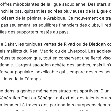
offres mirobolantes de la ligue saoudienne. Des stars a
anchi le pas, quittant les soirées pluvieuses de la Ligu
e désert de la péninsule Arabique. Ce mouvement de t
pas seulement les équilibres financiers des clubs, il redé
lles des supporters restés au pays.
e Dakar, les tuniques vertes de Riyad ou de Djeddah 
els maillots du Real Madrid ou de Liverpool. Les adolesc
 réussite économique, tout en conservant une fierté visc
tionale. L'argent saoudien achète des jambes, mais il n
 ferveur populaire inexplicable qui s'empare des rues sé
 Lions de la Téranga.
tue dans la genèse même des structures sportives. D'un 
ération Foot au Sénégal, qui extrait des talents bruts 
patiemment à travers des partenariats européens rigoure