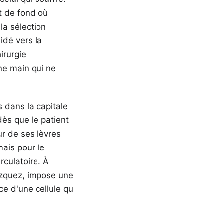
it de fond où
 la sélection
idé vers la
irurgie
ne main qui ne
s dans la capitale
ès que le patient
ur de ses lèvres
mais pour le
rculatoire. À
lázquez, impose une
ce d'une cellule qui