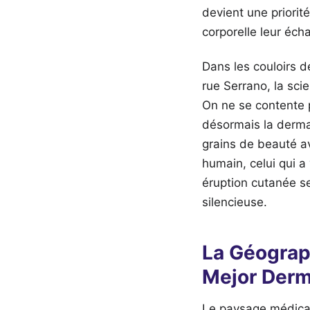
devient une priori
corporelle leur éch
Dans les couloirs d
rue Serrano, la sci
On ne se contente p
désormais la dermat
grains de beauté av
humain, celui qui a 
éruption cutanée s
silencieuse.
La Géograp
Mejor Derm
Le paysage médical 