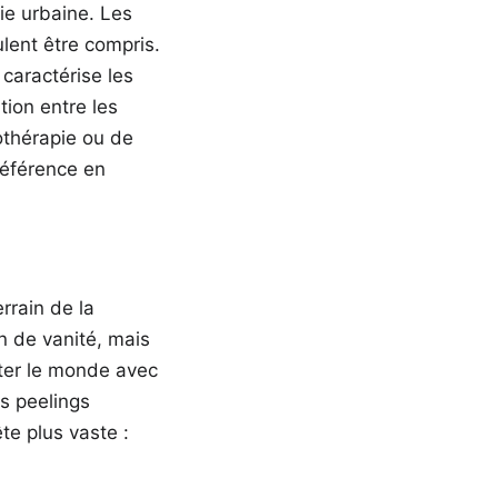
ie urbaine. Les
ulent être compris.
 caractérise les
ion entre les
othérapie ou de
référence en
rrain de la
n de vanité, mais
nter le monde avec
s peelings
te plus vaste :