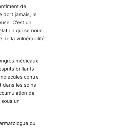
entiment de
e dort jamais, le
use. C'est un
lation qui se noue
 de la vulnérabilité
congrès médicaux
prits brillants
molécules contre
t dans les soins
accumulation de
s sous un
dermatologue qui