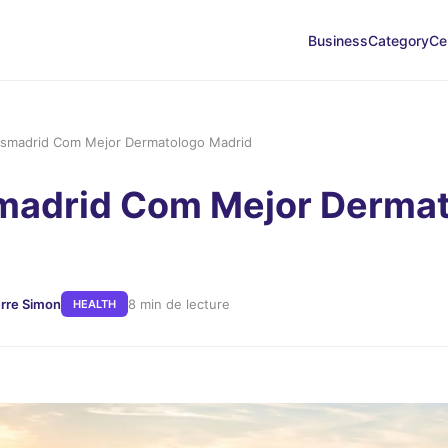
Business
Category
Ce
smadrid Com Mejor Dermatologo Madrid
madrid Com Mejor Derma
erre Simon
8 min de lecture
HEALTH