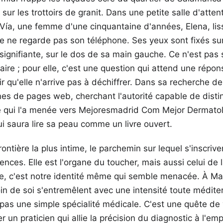
ur les trottoirs de granit. Dans une petite salle d'attent
 Vía, une femme d'une cinquantaine d'années, Elena, li
lle ne regarde pas son téléphone. Ses yeux sont fixés su
signifiante, sur le dos de sa main gauche. Ce n'est pas
taire ; pour elle, c'est une question qui attend une répo
 qu'elle n'arrive pas à déchiffrer. Dans sa recherche de 
es de pages web, cherchant l'autorité capable de disti
te qui l'a menée vers Mejoresmadrid Com Mejor Dermato
qui saura lire sa peau comme un livre ouvert.
rontière la plus intime, le parchemin sur lequel s'inscri
nces. Elle est l'organe du toucher, mais aussi celui de la
lle, c'est notre identité même qui semble menacée. À Mad
oin de soi s'entremêlent avec une intensité toute médite
pas une simple spécialité médicale. C'est une quête de 
r un praticien qui allie la précision du diagnostic à l'em