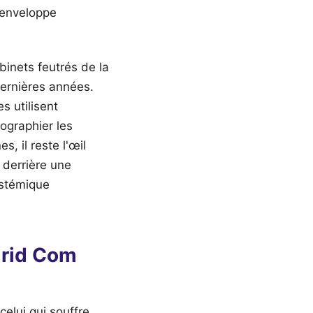
 enveloppe
binets feutrés de la
dernières années.
s utilisent
tographier les
, il reste l'œil
e derrière une
ystémique
drid Com
elui qui souffre.