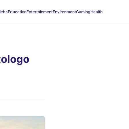
lebs
Education
Entertainment
Environment
Gaming
Health
tologo