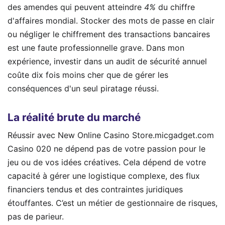
des amendes qui peuvent atteindre
4%
du chiffre
d'affaires mondial. Stocker des mots de passe en clair
ou négliger le chiffrement des transactions bancaires
est une faute professionnelle grave. Dans mon
expérience, investir dans un audit de sécurité annuel
coûte dix fois moins cher que de gérer les
conséquences d'un seul piratage réussi.
La réalité brute du marché
Réussir avec New Online Casino Store.micgadget.com
Casino 020 ne dépend pas de votre passion pour le
jeu ou de vos idées créatives. Cela dépend de votre
capacité à gérer une logistique complexe, des flux
financiers tendus et des contraintes juridiques
étouffantes. C’est un métier de gestionnaire de risques,
pas de parieur.