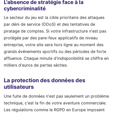
L'absence de stratégie face à la
cybercriminalité
Le secteur du jeu est la cible prioritaire des attaques
par déni de service (DDoS) et des tentatives de
piratage de comptes. Si votre infrastructure n'est pas
protégée par des pare-feux applicatifs de niveau
entreprise, votre site sera hors ligne au moment des
grands événements sportifs ou des périodes de forte
affluence. Chaque minute d'indisponibilité se chiffre en
milliers d'euros de pertes sèches.
La protection des données des
utilisateurs
Une fuite de données n'est pas seulement un problème
technique, c'est la fin de votre aventure commerciale.
Les régulations comme le RGPD en Europe imposent