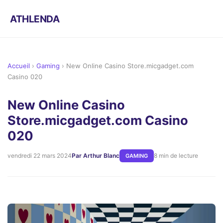
ATHLENDA
Accueil
›
Gaming
›
New Online Casino Store.micgadget.com
Casino 020
New Online Casino
Store.micgadget.com Casino
020
vendredi 22 mars 2024
Par Arthur Blanc
8 min de lecture
GAMING