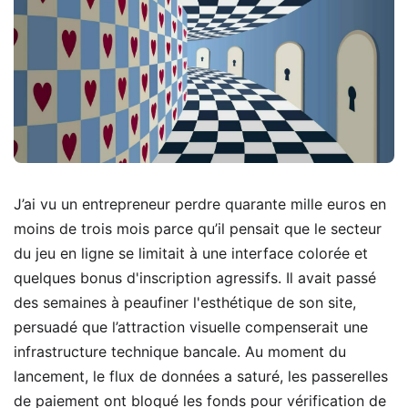
J’ai vu un entrepreneur perdre quarante mille euros en
moins de trois mois parce qu’il pensait que le secteur
du jeu en ligne se limitait à une interface colorée et
quelques bonus d'inscription agressifs. Il avait passé
des semaines à peaufiner l'esthétique de son site,
persuadé que l’attraction visuelle compenserait une
infrastructure technique bancale. Au moment du
lancement, le flux de données a saturé, les passerelles
de paiement ont bloqué les fonds pour vérification de