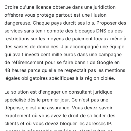
Croire qu'une licence obtenue dans une juridiction
offshore vous protège partout est une illusion
dangereuse. Chaque pays durcit ses lois. Proposer des
services sans tenir compte des blocages DNS ou des
restrictions sur les moyens de paiement locaux mène à
des saisies de domaines. J'ai accompagné une équipe
qui avait investi cent mille euros dans une campagne
de référencement pour se faire bannir de Google en
48 heures parce qu'elle ne respectait pas les mentions
légales obligatoires spécifiques à la région ciblée.
La solution est d'engager un consultant juridique
spécialisé dès le premier jour. Ce n'est pas une
dépense, c'est une assurance. Vous devez savoir
exactement où vous avez le droit de solliciter des
clients et où vous devez bloquer les adresses IP.