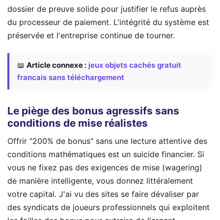
dossier de preuve solide pour justifier le refus auprès
du processeur de paiement. L'intégrité du système est
préservée et l'entreprise continue de tourner.
📖
Article connexe :
jeux objets cachés gratuit
francais sans téléchargement
Le piège des bonus agressifs sans
conditions de mise réalistes
Offrir "200% de bonus" sans une lecture attentive des
conditions mathématiques est un suicide financier. Si
vous ne fixez pas des exigences de mise (wagering)
de manière intelligente, vous donnez littéralement
votre capital. J'ai vu des sites se faire dévaliser par
des syndicats de joueurs professionnels qui exploitent