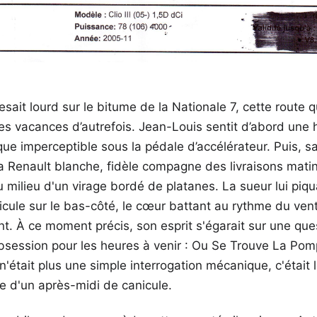
 pesait lourd sur le bitume de la Nationale 7, cette route 
es vacances d’autrefois. Jean-Louis sentit d’abord une h
e imperceptible sous la pédale d’accélérateur. Puis, sa
 Sa Renault blanche, fidèle compagne des livraisons mati
 milieu d'un virage bordé de platanes. La sueur lui piqua
hicule sur le bas-côté, le cœur battant au rythme du vent
nt. À ce moment précis, son esprit s'égarait sur une que
 obsession pour les heures à venir : Ou Se Trouve La P
n'était plus une simple interrogation mécanique, c'était 
e d'un après-midi de canicule.