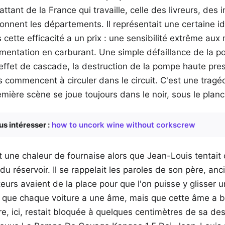
ttant de la France qui travaille, celle des livreurs, des i
lonnent les départements. Il représentait une certaine idé
s cette efficacité a un prix : une sensibilité extrême aux
alimentation en carburant. Une simple défaillance de la
 effet de cascade, la destruction de la pompe haute pres
es commencent à circuler dans le circuit. C'est une tra
remière scène se joue toujours dans le noir, sous le plan
us intéresser :
how to uncork wine without corkscrew
 une chaleur de fournaise alors que Jean-Louis tentait 
u réservoir. Il se rappelait les paroles de son père, an
eurs avaient de la place pour que l'on puisse y glisser u
rs que chaque voiture a une âme, mais que cette âme a b
ure, ici, restait bloquée à quelques centimètres de sa des