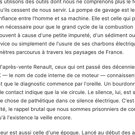
s utilisons des outils dont nous ne comprenons plus le
qu'ils cessent de nous servir. La pompe de gavage est le
fiance entre l'homme et sa machine. Elle est celle qui po
ion nécessaire pour que le grand cycle de la combusti
 souvent à cause d'une petite impureté, d'un sédiment o
rvice ou simplement de l'usure de ses charbons électriq
omètres parcourus à travers les paysages de France.
 l'après-vente Renault, ceux qui ont passé des décennie
K — le nom de code interne de ce moteur — connaissent
ent que le diagnostic commence par l'oreille. Un bourdo
 contact indique que la vie circule. Le silence, lui, es
ue chose de pathétique dans ce silence électrique. C'est 
té, le rappel brutal que nous sommes prisonniers de c
à l'existence la veille encore.
teur est aussi celle d'une époque. Lancé au début des 