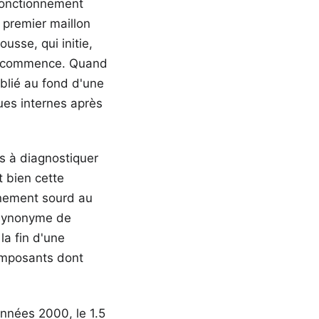
 fonctionnement
 premier maillon
usse, qui initie,
on commence. Quand
ublié au fond d'une
ues internes après
s à diagnostiquer
 bien cette
nnement sourd au
t synonyme de
la fin d'une
omposants dont
années 2000, le 1.5