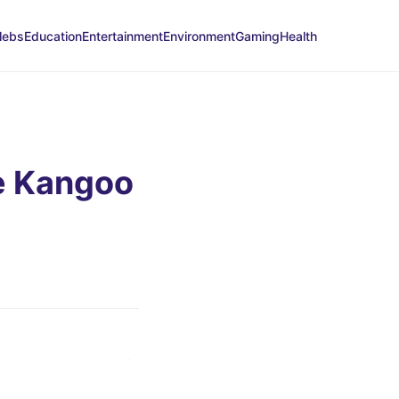
lebs
Education
Entertainment
Environment
Gaming
Health
e Kangoo