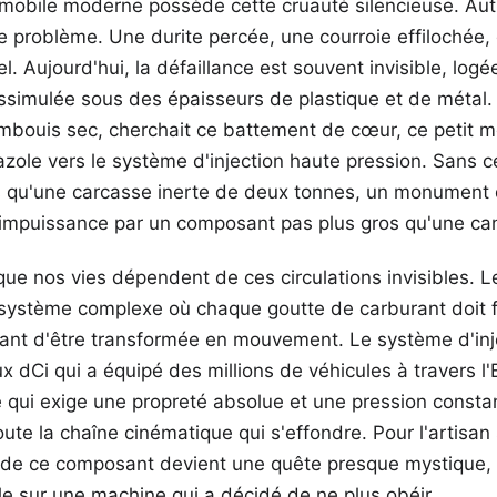
obile moderne possède cette cruauté silencieuse. Autre
le problème. Une durite percée, une courroie effilochée, 
. Aujourd'hui, la défaillance est souvent invisible, logé
ssimulée sous des épaisseurs de plastique et de métal.
mbouis sec, cherchait ce battement de cœur, ce petit m
zole vers le système d'injection haute pression. Sans ce 
plus qu'une carcasse inerte de deux tonnes, un monument 
 l'impuissance par un composant pas plus gros qu'une ca
ue nos vies dépendent de ces circulations invisibles. L
cosystème complexe où chaque goutte de carburant doit 
vant d'être transformée en mouvement. Le système d'in
dCi qui a équipé des millions de véhicules à travers l'
 qui exige une propreté absolue et une pression consta
toute la chaîne cinématique qui s'effondre. Pour l'artisan
e de ce composant devient une quête presque mystique, 
le sur une machine qui a décidé de ne plus obéir.