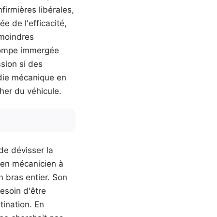
nfirmières libérales,
e de l'efficacité,
 moindres
 pompe immergée
sion si des
gédie mécanique en
cher du véhicule.
de dévisser la
cien mécanicien à
n bras entier. Son
esoin d'être
tination. En