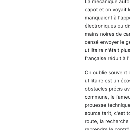
La mécanique autom
capot et on voyait 
manquaient à l'appel
électroniques ou di
mains noires de ca
censé envoyer le ga
utilitaire n'était 
française réduit à
On oublie souvent q
utilitaire est un é
obstacles précis a
commune, le fameux 
prouesse technique
source tarit, c'est 
route, la recherch
reprendre le contrô