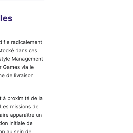
 les
difie radicalement
 stocké dans ces
festyle Management
r Games via le
e de livraison
 à proximité de la
s. Les missions de
aire apparaître un
ion initiale de
on au sein de