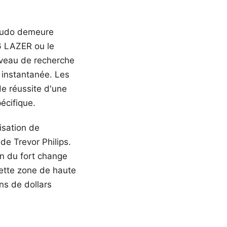
ncudo demeure
6 LAZER ou le
iveau de recherche
e instantanée. Les
de réussite d'une
écifique.
lisation de
e Trevor Philips.
in du fort change
Cette zone de haute
ons de dollars