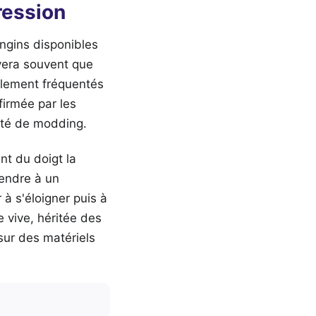
ression
engins disponibles
uvera souvent que
lement fréquentés
firmée par les
uté de modding.
t du doigt la
rendre à un
 à s'éloigner puis à
e vive, héritée des
sur des matériels