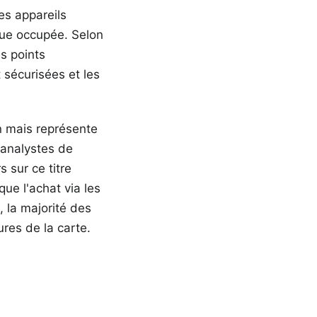
es appareils
ue occupée. Selon
es points
t sécurisées et les
n mais représente
 analystes de
 sur ce titre
ue l'achat via les
, la majorité des
ures de la carte.