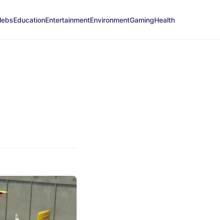
lebs
Education
Entertainment
Environment
Gaming
Health