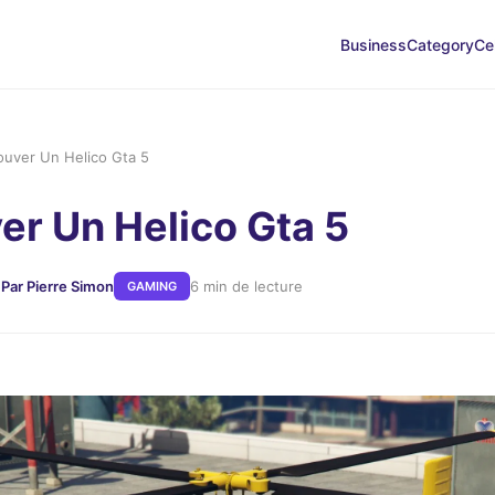
Business
Category
Ce
ouver Un Helico Gta 5
er Un Helico Gta 5
5
Par Pierre Simon
6 min de lecture
GAMING