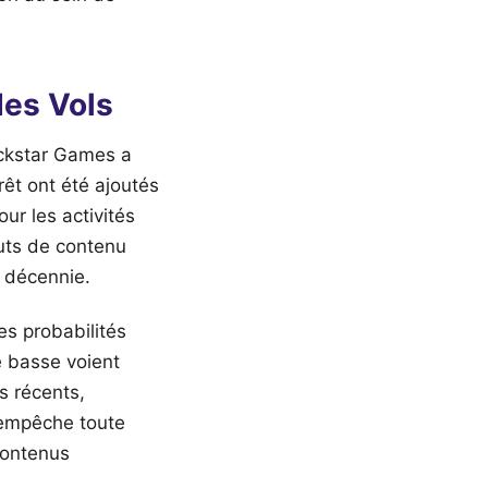
des Vols
ockstar Games a
rêt ont été ajoutés
ur les activités
outs de contenu
e décennie.
es probabilités
e basse voient
s récents,
e empêche toute
contenus