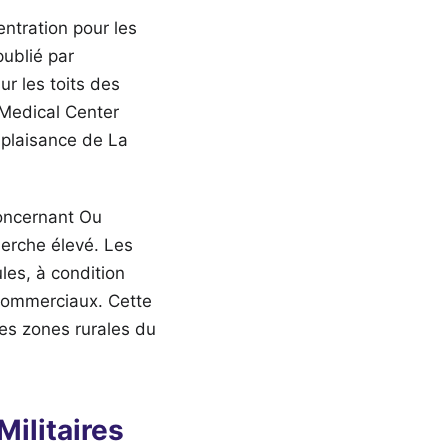
entration pour les
publié par
r les toits des
 Medical Center
 plaisance de La
concernant Ou
erche élevé. Les
les, à condition
 commerciaux. Cette
 les zones rurales du
ilitaires