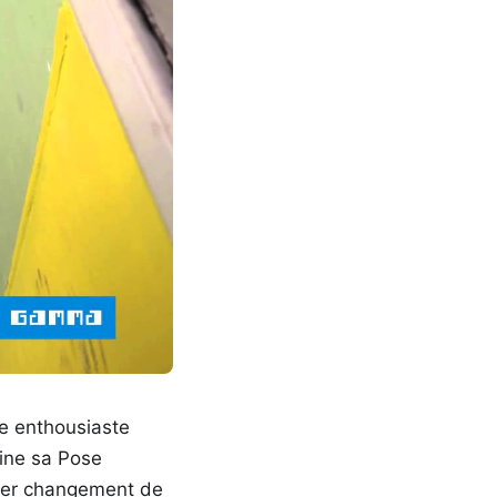
re enthousiaste
mine sa Pose
mier changement de