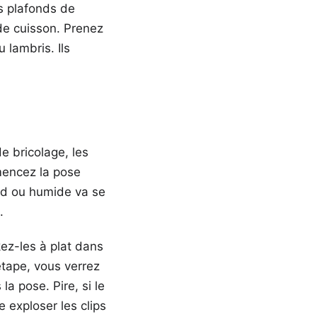
s plafonds de
 de cuisson. Prenez
lambris. Ils
de bricolage, les
mmencez la pose
oid ou humide va se
.
kez-les à plat dans
étape, vous verrez
la pose. Pire, si le
e exploser les clips