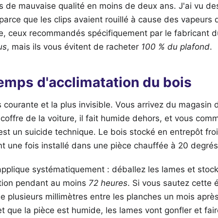
ns de mauvaise qualité en moins de deux ans. J'ai vu de
 parce que les clips avaient rouillé à cause des vapeurs
e, ceux recommandés spécifiquement par le fabricant du 
us
, mais ils vous évitent de racheter
100 % du plafond
.
temps d'acclimatation du bois
us courante et la plus invisible. Vous arrivez du magasin 
coffre de la voiture, il fait humide dehors, et vous co
st un suicide technique. Le bois stocké en entrepôt fr
t une fois installé dans une pièce chauffée à 20 degrés
'applique systématiquement : déballez les lames et stoc
ation pendant au moins
72 heures
. Si vous sautez cette 
de plusieurs millimètres entre les planches un mois après 
et que la pièce est humide, les lames vont gonfler et fair