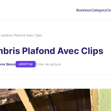
Business
Category
Ce
 Lambris Plafond Avec Clips
bris Plafond Avec Clips
erre Simon
9 min de lecture
LIFESTYLE