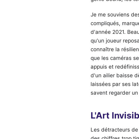
Je me souviens des
compliqués, marqué
d'année 2021. Beauc
qu'un joueur reposa
connaître la résilie
que les caméras se f
appuis et redéfinis
d'un ailier baisse 
laissées par ses la
savent regarder un
L'Art Invis
Les détracteurs de
des chiffres trop t