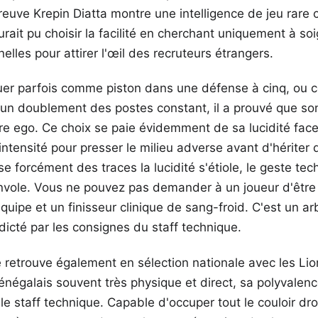
preuve Krepin Diatta montre une intelligence de jeu rare 
urait pu choisir la facilité en cherchant uniquement à so
elles pour attirer l'œil des recruteurs étrangers.
uer parfois comme piston dans une défense à cinq, ou 
à un doublement des postes constant, il a prouvé que so
e ego. Ce choix se paie évidemment de sa lucidité face
intensité pour presser le milieu adverse avant d'hériter 
se forcément des traces la lucidité s'étiole, le geste te
'envole. Vous ne pouvez pas demander à un joueur d'être à
uipe et un finisseur clinique de sang-froid. C'est un a
dicté par les consignes du staff technique.
 retrouve également en sélection nationale avec les Lio
négalais souvent très physique et direct, sa polyvalen
e staff technique. Capable d'occuper tout le couloir droi