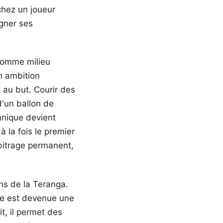
chez un joueur
igner ses
comme milieu
n ambition
 au but. Courir des
d'un ballon de
chnique devient
 la fois le premier
rbitrage permanent,
ns de la Teranga.
ce est devenue une
t, il permet des