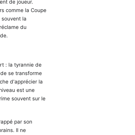
nt de joueur.
eurs comme la Coupe
t souvent la
 réclame du
ude.
t : la tyrannie de
vide se transforme
he d'apprécier la
 niveau est une
rime souvent sur le
rappé par son
ains. Il ne