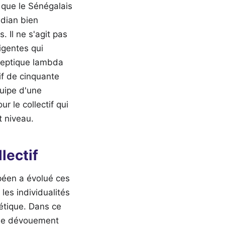
 que le Sénégalais
édian bien
 Il ne s'agit pas
igentes qui
sceptique lambda
if de cinquante
quipe d'une
r le collectif qui
t niveau.
lectif
péen a évolué ces
les individualités
métique. Dans ce
. Le dévouement