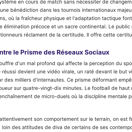
ystème en cours de match sans nécessiter de changeme
st une bénédiction dans les tournois internationaux maj
ns, où la fraîcheur physique et l'adaptation tactique fon
e élimination précoce et un sacre continental. Le public
tionneurs réclament de la certitude. Il offre cette certit
ntre le Prisme des Réseaux Sociaux
ouffre d'un mal profond qui affecte la perception du spor
le réussi devient une vidéo virale, un raté devant le but 
des milliers d'internautes. Ce prisme déformant empêc
ueur sur quatre-vingt-dix minutes. Le football de haut
enchaînement de micro-duels où la discipline mentale p
ttentivement son comportement sur le terrain, on est f
, loin des attitudes de diva de certains de ses contempor