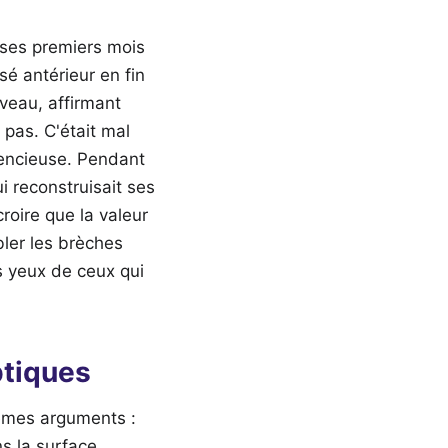
 ses premiers mois
é antérieur en fin
veau, affirmant
 pas. C'était mal
ilencieuse. Pendant
ui reconstruisait ses
roire que la valeur
bler les brèches
es yeux de ceux qui
ptiques
mêmes arguments :
ns la surface