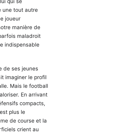
lui qui se
 une tout autre
Le joueur
 notre manière de
parfois maladroit
que indispensable
e de ses jeunes
 imaginer le profil
e. Mais le football
oriser. En arrivant
éfensifs compacts,
est plus le
lume de course et la
iciels crient au