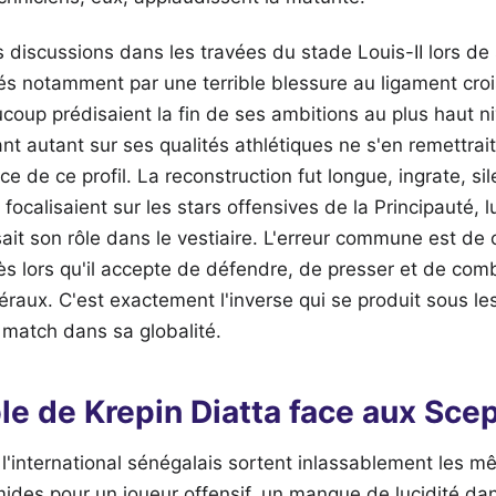
 discussions dans les travées du stade Louis-II lors de
s notamment par une terrible blessure au ligament crois
oup prédisaient la fin de ses ambitions au plus haut ni
nt autant sur ses qualités athlétiques ne s'en remettrait
nce de ce profil. La reconstruction fut longue, ingrate, s
ocalisaient sur les stars offensives de la Principauté, l
sait son rôle dans le vestiaire. L'erreur commune est de c
dès lors qu'il accepte de défendre, de presser et de com
téraux. C'est exactement l'inverse qui se produit sous l
 match dans sa globalité.
ible de Krepin Diatta face aux Sce
 l'international sénégalais sortent inlassablement les 
imides pour un joueur offensif, un manque de lucidité da