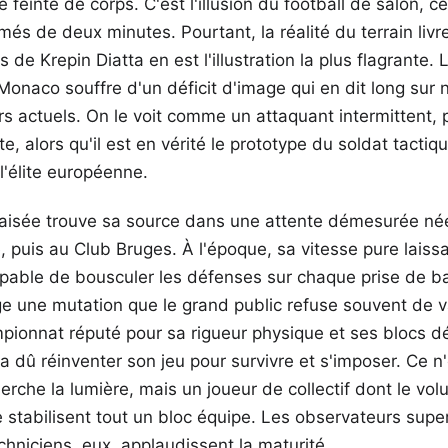
e feinte de corps. C'est l'illusion du football de salon, ce
 de deux minutes. Pourtant, la réalité du terrain livre
rs de Krepin Diatta en est l'illustration la plus flagrante. 
Monaco souffre d'un déficit d'image qui en dit long sur
urs actuels. On le voit comme un attaquant intermittent, 
e, alors qu'il est en vérité le prototype du soldat tacti
l'élite européenne.
iaisée trouve sa source dans une attente démesurée né
puis au Club Bruges. À l'époque, sa vitesse pure laissait
able de bousculer les défenses sur chaque prise de ball
e une mutation que le grand public refuse souvent de val
mpionnat réputé pour sa rigueur physique et ses blocs d
a dû réinventer son jeu pour survivre et s'imposer. Ce n'
herche la lumière, mais un joueur de collectif dont le vo
e stabilisent tout un bloc équipe. Les observateurs superf
chniciens, eux, applaudissent la maturité.