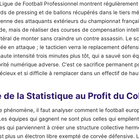
Ligue de Football Professionnel montrent régulièrement
ds de pressing et de ballons récupérés dans le tiers m
enne des attaquants extérieurs du championnat français.
ide, mais de réaliser des courses de compensation intell
atéral de monter sans craindre un contre assassin. Le 
tée en attaque ; le tacticien verra le replacement défens
aute intensité trois minutes plus tôt, qui a sauvé son é
orité numérique adverse. C'est ce sacrifice permanent pou
récieux et si difficile à remplacer dans un effectif de hau
 de la Statistique au Profit du Col
 phénomène, il faut analyser comment le football euro
es équipes qui gagnent ne sont plus celles qui empilent 
lles qui parviennent à créer une structure collective her
'est plus un électron libre exempté de corvée défensive