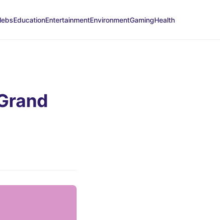
lebs
Education
Entertainment
Environment
Gaming
Health
 Grand