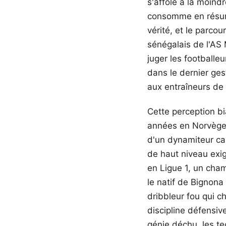
s'affole à la moindr
consomme en résumés
vérité, et le parcou
sénégalais de l'AS 
juger les footballe
dans le dernier gest
aux entraîneurs de 
Cette perception b
années en Norvège, 
d'un dynamiteur cap
de haut niveau exig
en Ligue 1, un cha
le natif de Bignona 
dribbleur fou qui c
discipline défensiv
génie déchu, les te