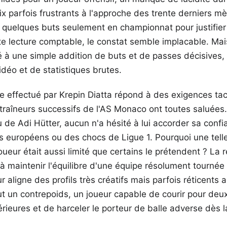
x parfois frustrants à l'approche des trente derniers mèt
 quelques buts seulement en championnat pour justifier l
ette lecture comptable, le constat semble implacable. Mais
 à une simple addition de buts et de passes décisives,
déo et de statistiques brutes.
re effectué par Krepin Diatta répond à des exigences ta
traîneurs successifs de l'AS Monaco ont toutes saluées. 
 de Adi Hütter, aucun n'a hésité à lui accorder sa confi
 européens ou des chocs de Ligue 1. Pourquoi une telle 
joueur était aussi limité que certains le prétendent ? La
à maintenir l'équilibre d'une équipe résolument tournée v
r aligne des profils très créatifs mais parfois réticents 
faut un contrepoids, un joueur capable de courir pour deu
érieures et de harceler le porteur de balle adverse dès l