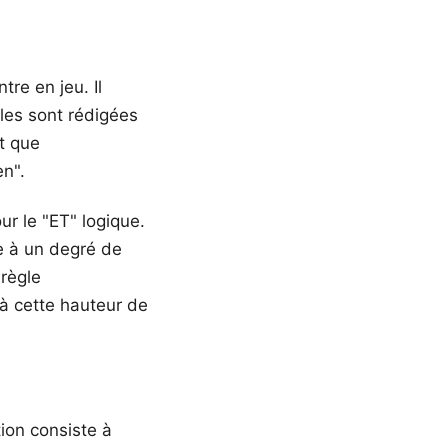
re en jeu. Il
gles sont rédigées
t que
en".
ur le "ET" logique.
le à un degré de
 règle
à cette hauteur de
tion consiste à