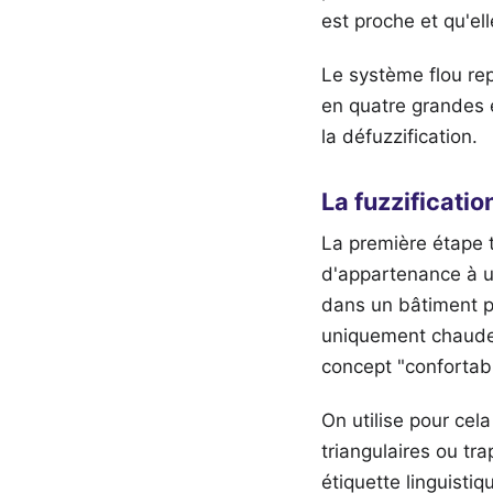
est proche et qu'ell
Le système flou re
en quatre grandes ét
la défuzzification.
La fuzzificatio
La première étape 
d'appartenance à un
dans un bâtiment pu
uniquement chaude o
concept "confortabl
On utilise pour ce
triangulaires ou tr
étiquette linguistiqu