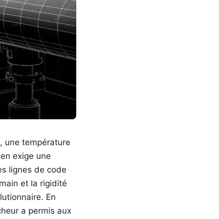
, une température
dien exige une
es lignes de code
ain et la rigidité
utionnaire. En
rcheur a permis aux