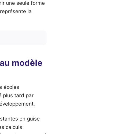
nir une seule forme
représente la
 au modèle
es écoles
 plus tard par
développement.
stantes en guise
es calculs