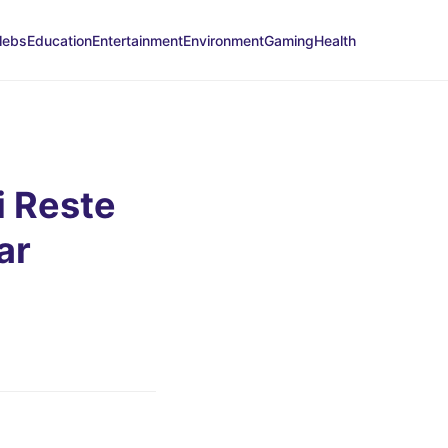
lebs
Education
Entertainment
Environment
Gaming
Health
i Reste
ar