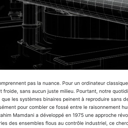
mprennent pas la nuance. Pour un ordinateur classique
it froide, sans aucun juste milieu. Pourtant, notre quoti
te que les systèmes binaires peinent à reproduire sans d
cisément pour combler ce fossé entre le raisonnement hum
rahim Mamdani a développé en 1975 une approche révol
ries des ensembles flous au contrôle industriel, ce che