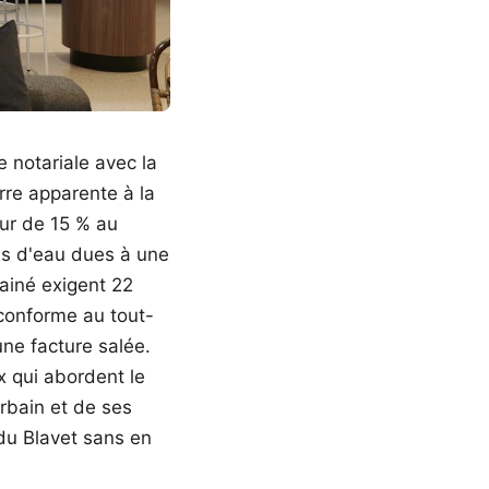
e notariale avec la
erre apparente à la
eur de 15 % au
ions d'eau dues à une
ainé exigent 22
conforme au tout-
une facture salée.
x qui abordent le
rbain et de ses
 du Blavet sans en