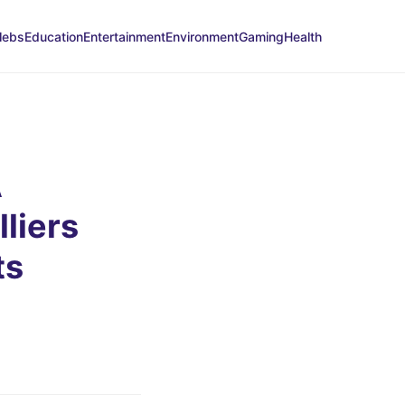
lebs
Education
Entertainment
Environment
Gaming
Health
À
liers
ts