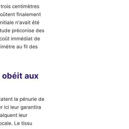
 trois centimètres
coûtent finalement
itiale n'avait été
étude préconise des
rcoût immédiat de
imètre au fil des
e obéit aux
tatent la pénurie de
 ici leur garantira
alquent leur
cale. Le tissu