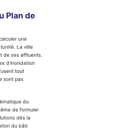
du Plan de
calculer une
unité. La ville
t de ses affluents.
ues d'Inondation
fusent tout
ne sont pas
stématique du
même de formuler
lutions dès la
ation du bâti