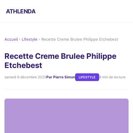
ATHLENDA
Accueil
›
Lifestyle
›
Recette Creme Brulee Philippe Etchebest
Recette Creme Brulee Philippe
Etchebest
samedi 6 décembre 2025
Par Pierre Simon
8 min de lecture
LIFESTYLE