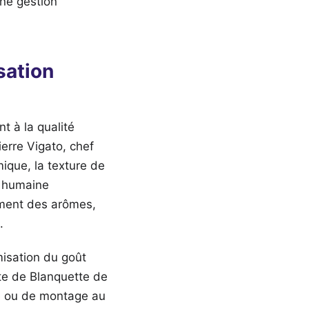
une gestion
sation
t à la qualité
erre Vigato, chef
mique, la texture de
e humaine
pement des arômes,
.
misation du goût
tte de Blanquette de
e ou de montage au