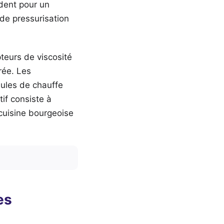
ident pour un
 de pressurisation
pteurs de viscosité
rée. Les
ules de chauffe
tif consiste à
 cuisine bourgeoise
es