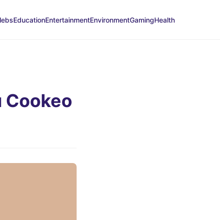
lebs
Education
Entertainment
Environment
Gaming
Health
u Cookeo