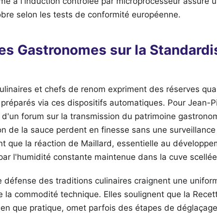
me à l'induction contrôlée par microprocesseur assure 
obre selon les tests de conformité européenne.
des Gastronomes sur la Standardi
culinaires et chefs de renom expriment des réserves quan
 préparés via ces dispositifs automatiques. Pour Jean-Pi
rs d'un forum sur la transmission du patrimoine gastrono
ison de la sauce perdent en finesse sans une surveillanc
ent que la réaction de Maillard, essentielle au dévelop
 par l'humidité constante maintenue dans la cuve scellée
 défense des traditions culinaires craignent une unifor
de la commodité technique. Elles soulignent que la Rece
en que pratique, omet parfois des étapes de déglaçag