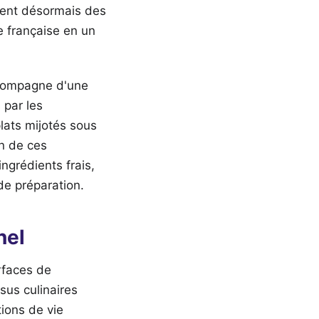
ient désormais des
e française en un
ccompagne d'une
 par les
lats mijotés sous
n de ces
ingrédients frais,
de préparation.
nel
rfaces de
us culinaires
ions de vie