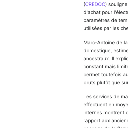
(
CREDOC
) soulign
d'achat pour l'élec
paramètres de temp
utilisées par les ch
Marc-Antoine de la
domestique, estime 
ancestraux. Il expl
constant mais limit
permet toutefois au
bruts plutôt que su
Les services de mar
effectuent en moye
internes montrent q
rapport aux ancien