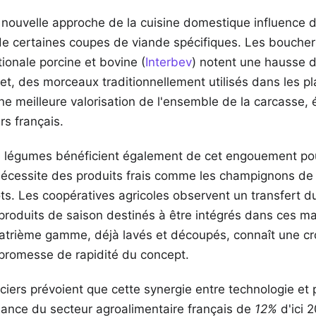
 nouvelle approche de la cuisine domestique influence d
e certaines coupes de viande spécifiques. Les boucher
tionale porcine et bovine (
Interbev
) notent une hausse 
chet, des morceaux traditionnellement utilisés dans les pl
 meilleure valorisation de l'ensemble de la carcasse, éq
s français.
 légumes bénéficient également de cet engouement pou
nécessite des produits frais comme les champignons de P
ots. Les coopératives agricoles observent un transfert 
roduits de saison destinés à être intégrés dans ces m
trième gamme, déjà lavés et découpés, connaît une cro
 promesse de rapidité du concept.
ciers prévoient que cette synergie entre technologie et p
sance du secteur agroalimentaire français de
12%
d'ici 