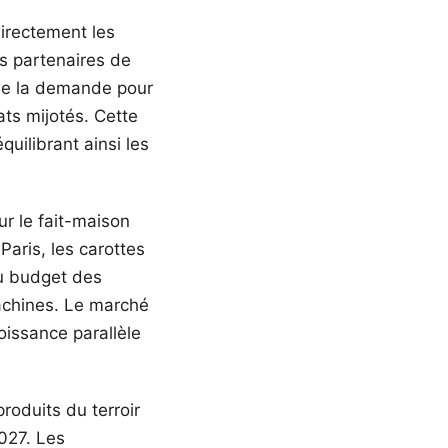
irectement les
s partenaires de
de la demande pour
ats mijotés. Cette
uilibrant ainsi les
r le fait-maison
aris, les carottes
du budget des
achines. Le marché
issance parallèle
roduits du terroir
2027. Les