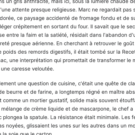
ans un gris anthracite, mais ici, sous la lumière chaude 
t d'une attente presque religieuse. Marc ne regardait pas 
e dorée, ce paysage accidenté de fromage fondu et de s
léger crépitement en sortant du four. Il savait que le s
e entre la faim et la satiété, résidait dans l'abandon d'
èreté presque aérienne. En cherchant à retrouver le go
 poids des remords digestifs, il était tombé sur la Rec
ac, une interprétation qui promettait de transformer l
n une caresse veloutée.
lement une question de cuisine, c'était une quête de cl
e beurre et de farine, a longtemps régné en maître abso
t comme un mortier gustatif, solide mais souvent étouf
 mélange de crème liquide et de mascarpone, le chef a r
plongea la spatule. La résistance était minimale. Les fe
s noyées, glissaient les unes sur les autres dans un 
la soie que le carton.