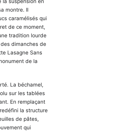
de la suspension en
sa montre. Il
ucs caramélisés qui
ecret de ce moment,
une tradition lourde
ût des dimanches de
ette Lasagne Sans
e monument de la
arté. La béchamel,
lu sur les tablées
fant. En remplaçant
edéfini la structure
uilles de pâtes,
mouvement qui