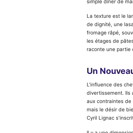
simple dîner de mard
La texture est le l
de dignité, une las
fromage râpé, souv
les étages de pâtes
raconte une partie d
Un Nouveau
L'influence des ch
divertissement. Il
aux contraintes de
mais le désir de b
Cyril Lignac s'insc
Il y a une dimension