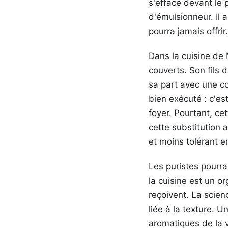
s'efface devant le 
d'émulsionneur. Il 
pourra jamais offrir.
Dans la cuisine de M
couverts. Son fils 
sa part avec une co
bien exécuté : c'es
foyer. Pourtant, ce
cette substitution 
et moins tolérant en
Les puristes pourr
la cuisine est un o
reçoivent. La scien
liée à la texture. 
aromatiques de la v