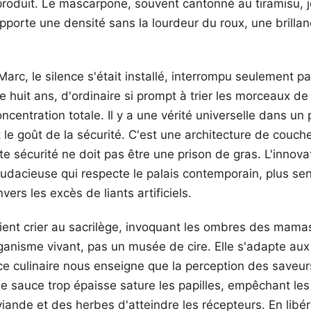
produit. Le mascarpone, souvent cantonné au tiramisu, jo
apporte une densité sans la lourdeur du roux, une brillan
arc, le silence s'était installé, interrompu seulement pa
de huit ans, d'ordinaire si prompt à trier les morceaux d
ncentration totale. Il y a une vérité universelle dans un
t le goût de la sécurité. C'est une architecture de couch
tte sécurité ne doit pas être une prison de gras. L'innov
audacieuse qui respecte le palais contemporain, plus s
vers les excès de liants artificiels.
aient crier au sacrilège, invoquant les ombres des mam
rganisme vivant, pas un musée de cire. Elle s'adapte aux 
ce culinaire nous enseigne que la perception des saveur
Une sauce trop épaisse sature les papilles, empêchant le
iande et des herbes d'atteindre les récepteurs. En libér