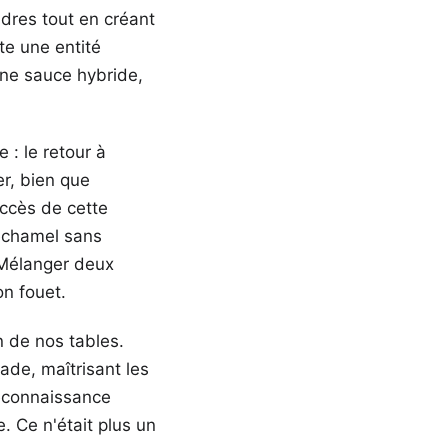
ndres tout en créant
te une entité
une sauce hybride,
: le retour à
er, bien que
uccès de cette
béchamel sans
 Mélanger deux
on fouet.
n de nos tables.
ade, maîtrisant les
reconnaissance
. Ce n'était plus un