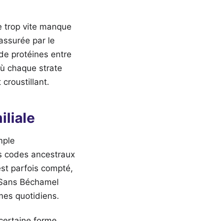
re trop vite manque
assurée par le
de protéines entre
où chaque strate
croustillant.
liale
mple
es codes ancestraux
st parfois compté,
e Sans Béchamel
èmes quotidiens.
 certaine forme