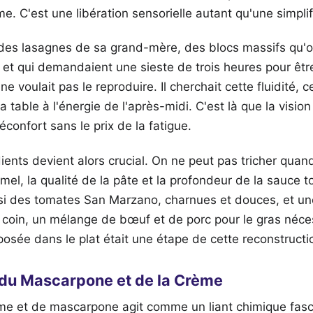
ôme. C'est une libération sensorielle autant qu'une simpli
des lasagnes de sa grand-mère, des blocs massifs qu'
et qui demandaient une sieste de trois heures pour être 
 ne voulait pas le reproduire. Il cherchait cette fluidité,
la table à l'énergie de l'après-midi. C'est là que la visio
réconfort sans le prix de la fatigue.
ients devient alors crucial. On ne peut pas tricher quand
amel, la qualité de la pâte et la profondeur de la sauce 
isi des tomates San Marzano, charnues et douces, et u
 coin, un mélange de bœuf et de porc pour le gras néce
ée dans le plat était une étape de cette reconstruction
du Mascarpone et de la Crème
e et de mascarpone agit comme un liant chimique fascin