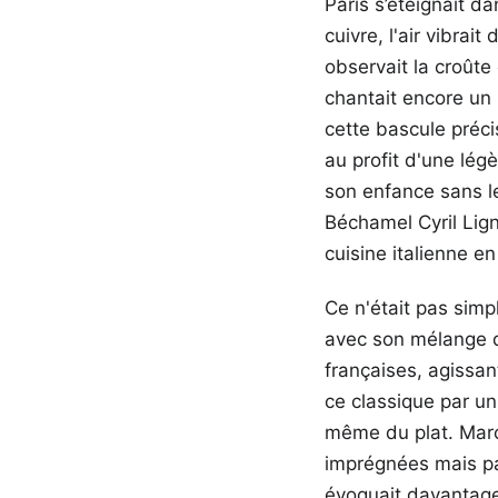
Paris s’éteignait d
cuivre, l'air vibrai
observait la croût
chantait encore un 
cette bascule précis
au profit d'une lég
son enfance sans le
Béchamel Cyril Lign
cuisine italienne e
Ce n'était pas simp
avec son mélange d
françaises, agissan
ce classique par un
même du plat. Marc 
imprégnées mais pa
évoquait davantage 