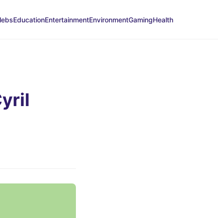
lebs
Education
Entertainment
Environment
Gaming
Health
yril