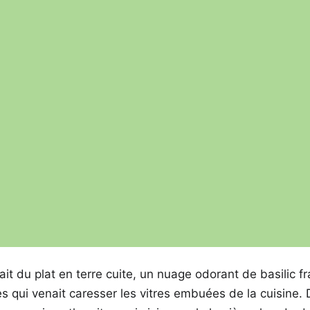
it du plat en terre cuite, un nuage odorant de basilic f
 qui venait caresser les vitres embuées de la cuisine. D