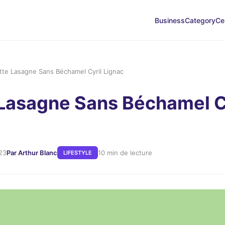
Business
Category
Ce
tte Lasagne Sans Béchamel Cyril Lignac
Lasagne Sans Béchamel C
23
Par Arthur Blanc
10 min de lecture
LIFESTYLE