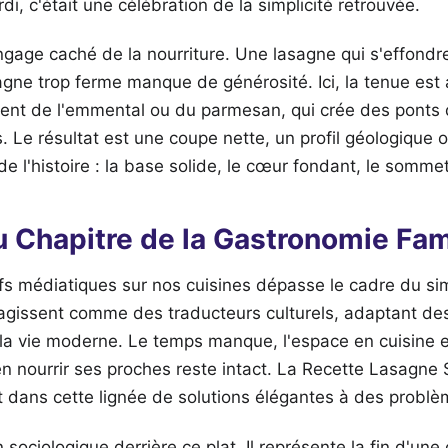
i, c'était une célébration de la simplicité retrouvée.
angage caché de la nourriture. Une lasagne qui s'effond
agne trop ferme manque de générosité. Ici, la tenue est 
ent de l'emmental ou du parmesan, qui crée des ponts 
. Le résultat est une coupe nette, un profil géologique 
e l'histoire : la base solide, le cœur fondant, le sommet 
 Chapitre de la Gastronomie Fami
efs médiatiques sur nos cuisines dépasse le cadre du si
s agissent comme des traducteurs culturels, adaptant d
 la vie moderne. Le temps manque, l'espace en cuisine e
ien nourrir ses proches reste intact. La Recette Lasagn
rit dans cette lignée de solutions élégantes à des probl
 sociologique derrière ce plat. Il représente la fin d'une