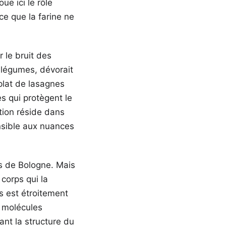
ue ici le rôle
ce que la farine ne
r le bruit des
e légumes, dévorait
 plat de lasagnes
es qui protègent le
ation réside dans
ensible aux nuances
as de Bologne. Mais
corps qui la
s est étroitement
s molécules
ant la structure du