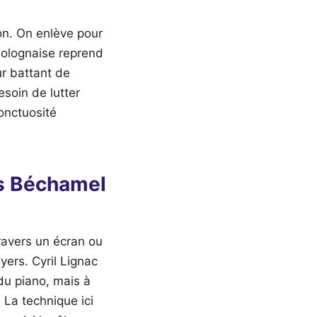
on. On enlève pour
 bolognaise reprend
ur battant de
esoin de lutter
onctuosité
ns Béchamel
ravers un écran ou
yers. Cyril Lignac
 du piano, mais à
 La technique ici