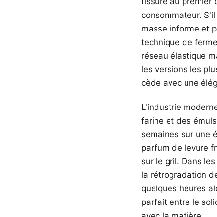
fissure au premier 
consommateur. S'il 
masse informe et p
technique de fermen
réseau élastique ma
les versions les pl
cède avec une élég
L'industrie moderne
farine et des émuls
semaines sur une é
parfum de levure fr
sur le gril. Dans l
la rétrogradation 
quelques heures alo
parfait entre le so
avec la matière.