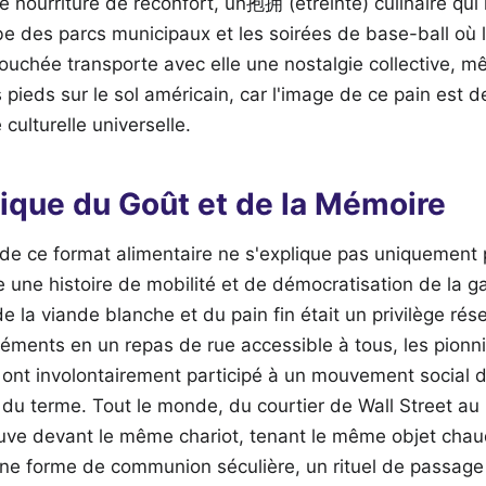
e nourriture de réconfort, un抱拥 (étreinte) culinaire qui 
rbe des parcs municipaux et les soirées de base-ball où
ouchée transporte avec elle une nostalgie collective, 
s pieds sur le sol américain, car l'image de ce pain est
ulturelle universelle.
ique du Goût et de la Mémoire
de ce format alimentaire ne s'explique pas uniquement p
nte une histoire de mobilité et de démocratisation de la 
e la viande blanche et du pain fin était un privilège rése
éments en un repas de rue accessible à tous, les pionni
 ont involontairement participé à un mouvement social d'
 du terme. Tout le monde, du courtier de Wall Street au
uve devant le même chariot, tenant le même objet cha
une forme de communion séculière, un rituel de passage