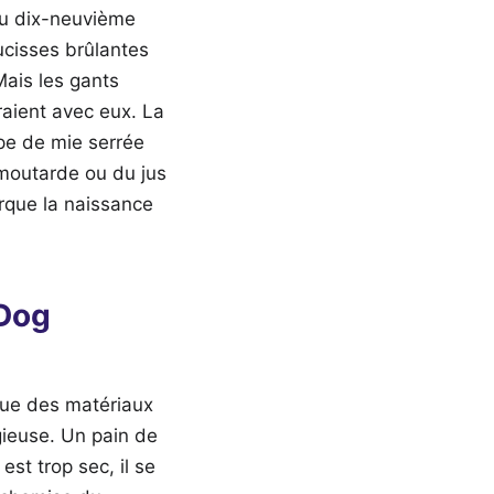
Au dix-neuvième
ucisses brûlantes
Mais les gants
raient avec eux. La
ppe de mie serrée
 moutarde ou du jus
rque la naissance
 Dog
ique des matériaux
gieuse. Un pain de
est trop sec, il se