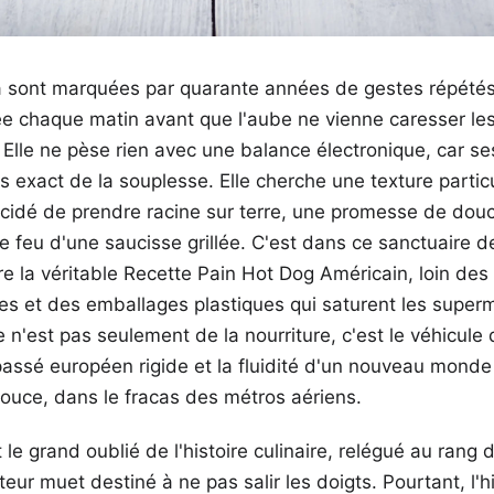
 sont marquées par quarante années de gestes répétés
e chaque matin avant que l'aube ne vienne caresser les 
Elle ne pèse rien avec une balance électronique, car se
s exact de la souplesse. Elle cherche une texture particu
écidé de prendre racine sur terre, une promesse de dou
le feu d'une saucisse grillée. C'est dans ce sanctuaire d
e la véritable Recette Pain Hot Dog Américain, loin des
les et des emballages plastiques qui saturent les sup
e n'est pas seulement de la nourriture, c'est le véhicule 
passé européen rigide et la fluidité d'un nouveau mond
ouce, dans le fracas des métros aériens.
 le grand oublié de l'histoire culinaire, relégué au rang 
eur muet destiné à ne pas salir les doigts. Pourtant, l'h