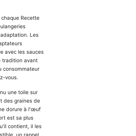
e chaque Recette
oulangeries
l'adaptation. Les
daptateurs
re avec les sauces
 tradition avant
 du consommateur
ez-vous.
nu une toile sur
t des graines de
ne dorure à l'œuf
ort est sa plus
il contient, il les
stible, un rappel