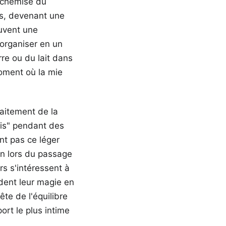
a chemise du
es, devenant une
uvent une
'organiser en un
re ou du lait dans
moment où la mie
raitement de la
ais" pendant des
nt pas ce léger
on lors du passage
rs s'intéressent à
dent leur magie en
te de l'équilibre
ort le plus intime