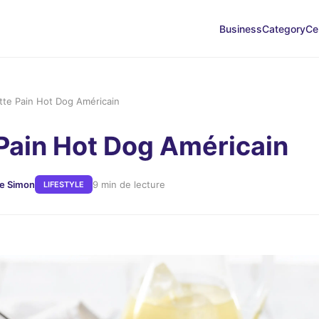
Business
Category
Ce
tte Pain Hot Dog Américain
Pain Hot Dog Américain
re Simon
9 min de lecture
LIFESTYLE