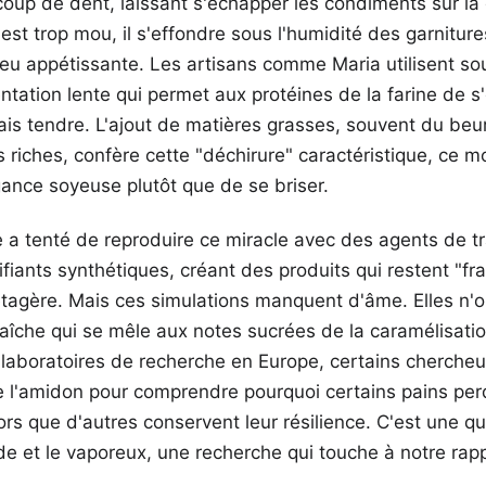
coup de dent, laissant s'échapper les condiments sur l
est trop mou, il s'effondre sous l'humidité des garnitur
eu appétissante. Les artisans comme Maria utilisent so
tation lente qui permet aux protéines de la farine de s
is tendre. L'ajout de matières grasses, souvent du beur
us riches, confère cette "déchirure" caractéristique, ce 
ance soyeuse plutôt que de se briser.
 a tenté de reproduire ce miracle avec des agents de t
ifiants synthétiques, créant des produits qui restent "fr
tagère. Mais ces simulations manquent d'âme. Elles n'o
aîche qui se mêle aux notes sucrées de la caramélisati
es laboratoires de recherche en Europe, certains chercheu
de l'amidon pour comprendre pourquoi certains pains per
rs que d'autres conservent leur résilience. C'est une quê
lide et le vaporeux, une recherche qui touche à notre rapp