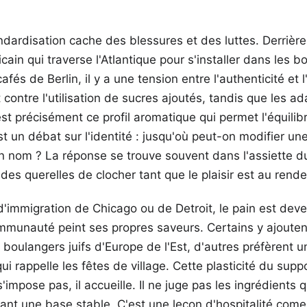
ndardisation cache des blessures et des luttes. Derrièr
ain qui traverse l'Atlantique pour s'installer dans les b
afés de Berlin, il y a une tension entre l'authenticité et 
 contre l'utilisation de sucres ajoutés, tandis que les a
st précisément ce profil aromatique qui permet l'équilib
t un débat sur l'identité : jusqu'où peut-on modifier une
on nom ? La réponse se trouve souvent dans l'assiette
 des querelles de clocher tant que le plaisir est au rend
d'immigration de Chicago ou de Detroit, le pain est deve
mmunauté peint ses propres saveurs. Certains y ajouten
 boulangers juifs d'Europe de l'Est, d'autres préfèrent u
ui rappelle les fêtes de village. Cette plasticité du supp
'impose pas, il accueille. Il ne juge pas les ingrédients qu'
rant une base stable. C'est une leçon d'hospitalité come