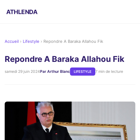
ATHLENDA
Accueil
›
Lifestyle
›
Repondre A Baraka Allahou Fik
Repondre A Baraka Allahou Fik
samedi 29 juin 2024
Par Arthur Blanc
7 min de lecture
LIFESTYLE