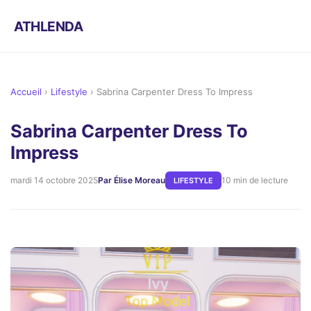
ATHLENDA
Accueil
›
Lifestyle
›
Sabrina Carpenter Dress To Impress
Sabrina Carpenter Dress To
Impress
mardi 14 octobre 2025
Par Élise Moreau
10 min de lecture
LIFESTYLE