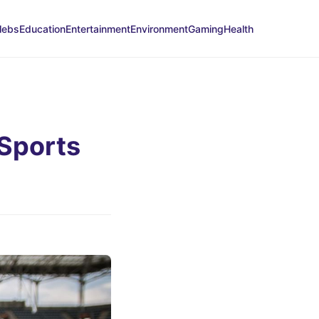
lebs
Education
Entertainment
Environment
Gaming
Health
 Sports