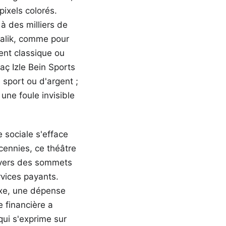
ixels colorés.
à des milliers de
 Malik, comme pour
ent classique ou
aç Izle Bein Sports
sport ou d'argent ;
une foule invisible
e sociale s'efface
cennies, ce théâtre
é vers des sommets
rvices payants.
uxe, une dépense
e financière a
qui s'exprime sur