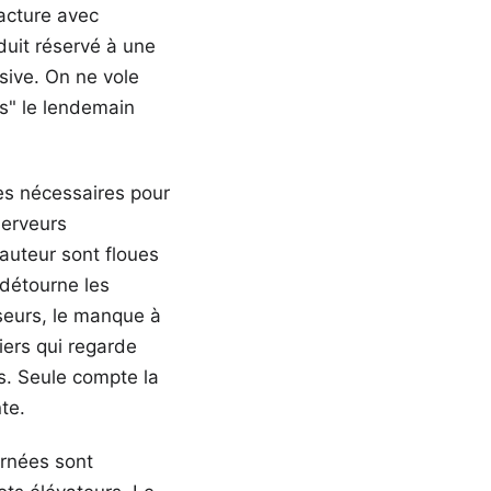
racture avec
oduit réservé à une
sive. On ne vole
ais" le lendemain
res nécessaires pour
serveurs
'auteur sont floues
 détourne les
useurs, le manque à
iers qui regarde
s. Seule compte la
te.
ournées sont