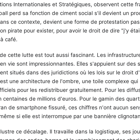
ations Internationales et Stratégiques, observent cette f
ball perd sa fonction de ciment social s'il devient un pr
 dans ce contexte, devient une forme de protestation pas
 on pirate pour exister, pour avoir le droit de dire "j'y ét
à café.
de cette lutte est tout aussi fascinant. Les infrastructu
 en vie sont impressionnantes. Elles s'appuient sur des 
nt situés dans des juridictions où les lois sur le droit d
'est une architecture de l'ombre, une toile complexe qui
fficiels pour les redistribuer gratuitement. Pour les diff
n centaines de millions d'euros. Pour le gamin des quart
ran de smartphone fissuré, ces chiffres n'ont aucun sen
, même si elle est interrompue par une bannière clignotan
illustre ce décalage. Il travaille dans la logistique, ses j