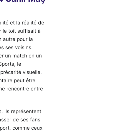
té et la réalité de
e toit suffisait à
n autre pour la
s ses voisins.
der un match en un
ports, le
récarité visuelle.
taire peut être
ne rencontre entre
 Ils représentent
asser de ses fans
u sport, comme ceux