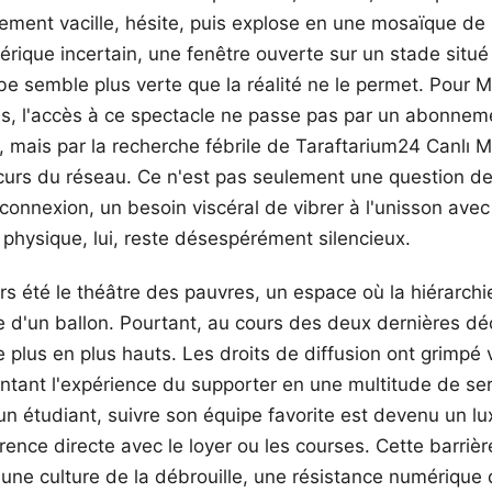
ment vacille, hésite, puis explose en une mosaïque de p
érique incertain, une fenêtre ouverte sur un stade situé 
rbe semble plus verte que la réalité ne le permet. Pour
res, l'accès à ce spectacle ne passe pas par un abonnem
mais par la recherche fébrile de Taraftarium24 Canlı M
curs du réseau. Ce n'est pas seulement une question de 
connexion, un besoin viscéral de vibrer à l'unisson avec 
physique, lui, reste désespérément silencieux.
urs été le théâtre des pauvres, un espace où la hiérarchi
re d'un ballon. Pourtant, au cours des deux dernières dé
 plus en plus hauts. Les droits de diffusion ont grimp
ntant l'expérience du supporter en une multitude de se
un étudiant, suivre son équipe favorite est devenu un l
rence directe avec le loyer ou les courses. Cette barrièr
ne culture de la débrouille, une résistance numérique 