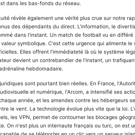
est dans les bas-fonds du réseau.
uité révèle également une vérité plus crue sur notre ra
s des dépendants du direct. L'information, le divertis
ommé dans l'instant. Un match de football vu en différé
 valeur symbolique. C'est cette urgence qui alimente le
icielles. Elles offrent l'immédiateté là où le système lé
ateur devient un contrebandier de l'instant, un trafiquan
'adrénaline hebdomadaire.
ridiques sont pourtant bien réelles. En France, l'Autori
diovisuelle et numérique, l'Arcom, a intensifié ses actio
 chaque année, et les amendes contre les hébergeurs se 
tre le vent. La technologie évolue plus vite que la loi.
tuels, les VPN, permet de contourner les blocages géog
te. On n'est plus un internaute français ou turc, on est 
apable de se téléporter en un clic vers un serveur isla