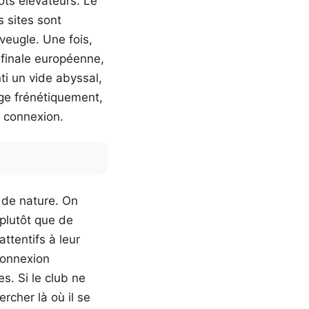
ts élévateurs. Le
es sites sont
aveugle. Une fois,
e finale européenne,
ti un vide abyssal,
ge frénétiquement,
a connexion.
é de nature. On
plutôt que de
tentifs à leur
connexion
s. Si le club ne
ercher là où il se