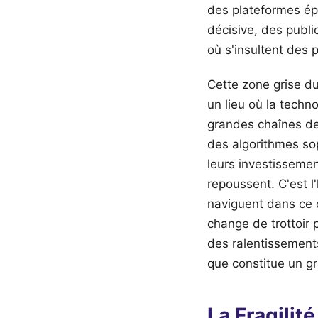
des plateformes éph
décisive, des publi
où s'insultent des
Cette zone grise du
un lieu où la techn
grandes chaînes de
des algorithmes sop
leurs investisseme
repoussent. C'est l
naviguent dans ce 
change de trottoir p
des ralentissement
que constitue un g
La Fragilit