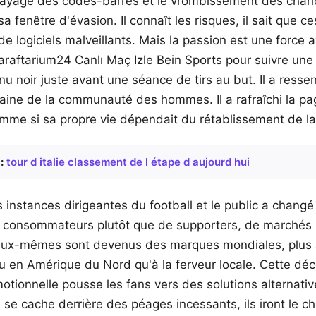
layage des codes-barres et le vrombissement des chario
 sa fenêtre d'évasion. Il connaît les risques, il sait que c
de logiciels malveillants. Mais la passion est une force 
t Taraftarium24 Canlı Maç Izle Bein Sports pour suivre un
u noir juste avant une séance de tirs au but. Il a ressen
aine de la communauté des hommes. Il a rafraîchi la pa
omme si sa propre vie dépendait du rétablissement de l
:
tour d italie classement de l étape d aujourd hui
es instances dirigeantes du football et le public a chang
 consommateurs plutôt que de supporters, de marchés 
eux-mêmes sont devenus des marques mondiales, plus at
u en Amérique du Nord qu'à la ferveur locale. Cette dé
tionnelle pousse les fans vers des solutions alternative
il se cache derrière des péages incessants, ils iront le ch