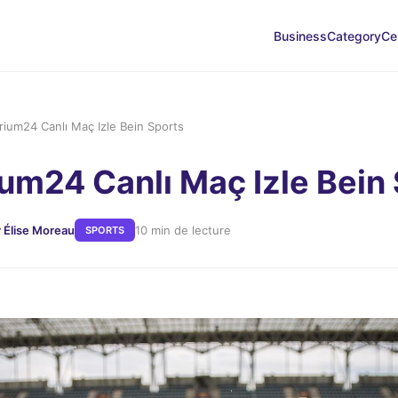
Business
Category
Ce
rium24 Canlı Maç Izle Bein Sports
ium24 Canlı Maç Izle Bein
r Élise Moreau
10 min de lecture
SPORTS