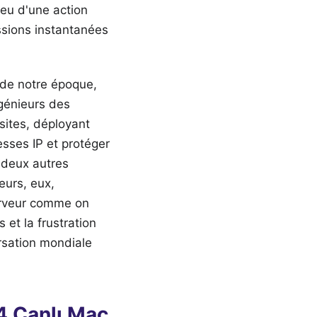
ieu d'une action
ssions instantanées
r de notre époque,
ngénieurs des
sites, déployant
esses IP et protéger
 deux autres
eurs, eux,
erveur comme on
s et la frustration
rsation mondiale
4 Canlı Maç