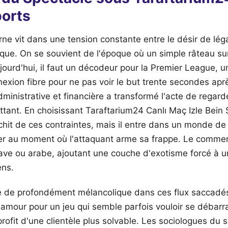
ports
e vit dans une tension constante entre le désir de légali
e. On se souvient de l'époque où un simple râteau sur l
jourd'hui, il faut un décodeur pour la Premier League, u
nexion fibre pour ne pas voir le but trente secondes aprè
ministrative et financière a transformé l'acte de regar
ant. En choisissant Taraftarium24 Canlı Maç Izle Bein S
chit de ces contraintes, mais il entre dans un monde de p
ger au moment où l'attaquant arme sa frappe. Le commen
ave ou arabe, ajoutant une couche d'exotisme forcé à u
ens.
se de profondément mélancolique dans ces flux saccadés.
 amour pour un jeu qui semble parfois vouloir se débarr
 profit d'une clientèle plus solvable. Les sociologues d