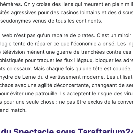
émères. On y croise des liens qui meurent en plein mil
cités agressives pour des casinos lointains et des discu
 pseudonymes venus de tous les continents.
 web n'est pas qu'un repaire de pirates. C'est un miroi
ologie tente de réparer ce que l'économie a brisé. Les i
 télévision mènent une guerre de tranchées contre ces 
histiqués pour traquer les flux illégaux, bloquer les adr
nts colossaux. Mais chaque fois qu'une tête est coupée,
'hydre de Lerne du divertissement moderne. Les utilisat
chaos avec une agilité déconcertante, changeant de s
our éviter une patrouille. Ils acceptent le risque des viru
s pour une seule chose : ne pas être exclus de la conve
rand match.
é du Spectacle sous Taraftarium2