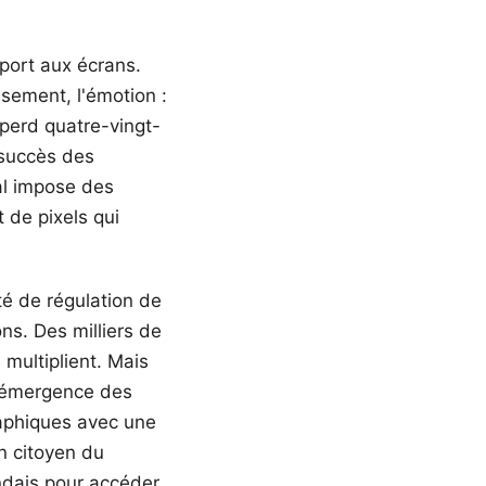
pport aux écrans.
sement, l'émotion :
 perd quatre-vingt-
 succès des
gal impose des
t de pixels qui
té de régulation de
ns. Des milliers de
multiplient. Mais
 L'émergence des
raphiques avec une
un citoyen du
ndais pour accéder