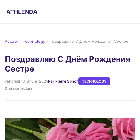
ATHLENDA
Accueil
›
Technology
›
Поздравляю С Днём Рождения Сестре
Поздравляю С Днём Рождения
Сестре
vendredi 10 janvier 2025
Par Pierre Simon
TECHNOLOGY
6 min de lecture